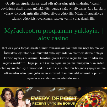
Qeydiyyat uğurlu olarsa, şəxsi ofis nömrəsinə giriş sındırılır. "Kassir"
qovluğuna daxil olmaq mümkündür, burada nağd əməliyyatlar üzrə kursların
yüksək dərəcədə müvafiq biblioqrafiyası göstərilir. Müxtəlif aspektlərdə
xidmət göstəricisi oyunçunun yaşayış yeri ilə əlaqələndirilir.
MyJackpot.ru proqramını yükləyin: |
alov casino
Kolleksiyada torpaq əsaslı qumar müəssisələri şəklində bir neçə bölmə var.
İnteraktiv oyunlar olan müxtəlif veb-saytlarda və platformalarda onlayn
kazino oynaya bilərsiniz. Torofun çoxlu kazino seçimləri təklif edən əla
seçimə malikdir. Digər pulsuz kazino oyunları yalnız müəyyən ölkələrdən
olan oyunçular üçün mövcuddur. Yaxın çıxışı olan bir bölgədə yaşayırsınızsa,
ölkənizdən olan oyunçular üçün mövcud olan müxtəlif alternativ pulsuz
oyunlar arasından seçim edə bilərsiniz.