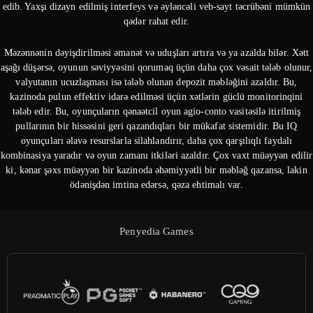
edib. Yaxşı dizayn edilmiş interfeys və əyləncəli veb-sayt təcrübəni mümkün
qədər rahat edir.
Məzənnənin dəyişdirilməsi əmanət və uduşları artıra və ya azalda bilər. Xətt
aşağı düşərsə, oyunun səviyyəsini qorumaq üçün daha çox vəsait tələb olunur,
valyutanın ucuzlaşması isə tələb olunan depozit məbləğini azaldır. Bu,
kazinoda pulun effektiv idarə edilməsi üçün xətlərin güclü monitorinqini
tələb edir. Bu, oyunçuların qənaətcil oyun agio-conto vasitəsilə itirilmiş
pullarının bir hissəsini geri qazandıqları bir mükafat sistemidir. Bu IQ
oyunçuları əlavə resurslarla silahlandırır, daha çox qarşılıqlı faydalı
kombinasiya yaradır və oyun zamanı itkiləri azaldır. Çox vaxt müəyyən edilir
ki, kənar şəxs müəyyən bir kazinoda əhəmiyyətli bir məbləğ qazansa, lakin
ödənişdən imtina edərsə, qəza ehtimalı var.
Penyedia Games