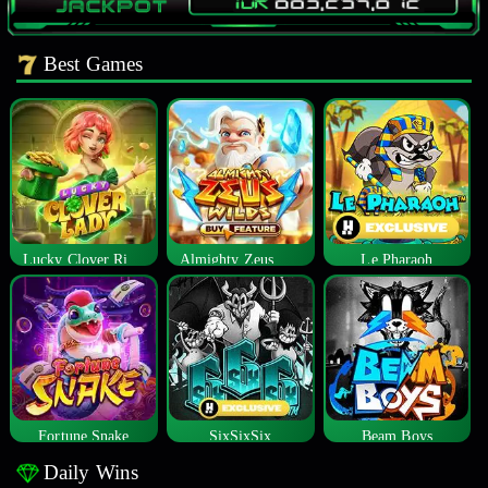
Best Games
Lucky Clover Riches
Almighty Zeus Wilds™
Le Pharaoh
Fortune Snake
SixSixSix
Beam Boys
Daily Wins