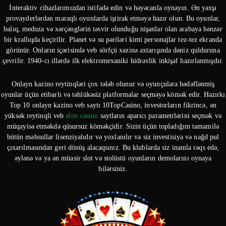
İnteraktiv cihazlarımızdan istifadə edin və həyəcanla oynayın. Ən yaxşı
provayderlərdən maraqlı oyunlarda iştirak etməyə hazır olun. Bu oyunlar,
balıq, meduza və xərçənglərin təsvir olunduğu nişanlar olan arabaya bənzər
bir krallıqda keçirilir. Planet və su pəriləri kimi personajlar tez-tez ekranda
görünür. Onların içərisində veb sörfçü xəzinə axtarışında dəniz qulduruna
çevrilir. 1940-cı illərdə ilk elektromexaniki hidravlik inkişaf hazırlanmışdır.
Onlayn kazino reytinqləri çox tələb olunur və oyunçulara hədəflənmiş
oyunlar üçün etibarlı və təhlükəsiz platformalar seçməyə kömək edir. Hazırkı
Top 10 onlayn kazino veb saytı 10TopCasino, investorların fikrincə, ən
yüksək reytinqli veb
alov casino
saytların aparıcı parametrlərini seçmək və
müqayisə etməkdə qüsursuz köməkçidir. Sizin üçün topladığım tamamilə
bütün məhsullar lisenziyalıdır və yoxlanılır və siz investisiya və nağd pul
çıxarılmasından geri dönüş alacaqsınız. Bu klublarda siz inamla rəqs edə,
əylənə və ya ən müasir slot və stolüstü oyunların demolarını oynaya
bilərsiniz.