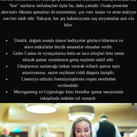
“boz” saytların istifadəçiləri üçün bu, daha çətindir. Orada proseslər
alternativ ölkənin qanunları ilə tənzimlənir, çox vaxt uzanır və artan maliyyə
xərcləri tələb edir. Nəhayət, hər şey hakimiyyətin xoş niyyətindən asılı ola
bilər.
Üstəlik, doğum anında xüsusi hədiyyələr gözləyə bilərsiniz və
əlavə mükafatlar böyük əmanətlər olmadan verilir.
Gizbo Casino öz oyunçularına hətta ən incə zövqləri belə təmin
edəcək qumar oyunlarının geniş seçimini təklif edir.
Uduşlarınızı saxlamağa imkan verəcək etibarlı qumar saytı
axtarırsınızsa, saytın seçilməsi ciddi diqqətə layiqdir.
Lisenziya nüfuzlu lisenziyalaşdırma orqanı tərəfindən
verilməlidir.
Microgaming və Cryptologic kimi brendlər qumar sənayesinin
inkişafında mühüm rol oynayıb.