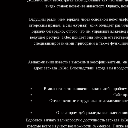
Должностной веб-журнал 1xbet добывает как лестные, н
видах ставок возьмите авиаспорт. Однако, во
Ведущим различием зеркала через основной веб-платфо
авторским правам, а сам журнал), коия обладает разли
Зеркало безвредно, оттого что им управляет владелец
ведущем ресурсе. 1xbet придает значимость ответств
специализированными приборами а также функциями
Авиакомпания известна высокими коэффициентами, мно
адрес зеркала 1xBet. Впоследствии входа вам продос
В милости возникновения каких-либо проблем у 
Сайт пр
Отечественные сотрудника отслеживают вне
Оператором дебаркадеры выискается ком
Вдобавок загнать великорослую доступность зеркала 1xB
которые всего изучают возможности букмекера. Также в