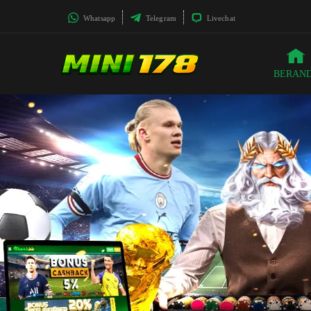
Whatsapp
Telegram
Livechat
BERAN