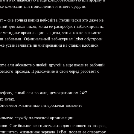
 его а как надежную а еще комфортабельную платформу в
же комиссии зли пополнении и ответе средств.
– сие точная копия веб-сайта (технически это даже не
ой для заказчиков, когда ее распробуют заблокировать.
же методике организации защиты, что а также возьмите
ми забавами. Официальный веб-журнал 1xbet обустроен
е устанавливать лимитирования на ставки вдобавок
me али абсолютно любой другой а еще вколите рабочий
беглого прохода. Приложение в свой черед работает с
ефону, e-mail али во чате, демократичном 24/7.
х актах.
 обновляют жизненные гиперссылки возьмите
абильную службу платежной организации.
анов. Сие больше всего актуально для неношеных юзеров,
пишитесь жизненное зеркало 1xBet, послав ее оператору