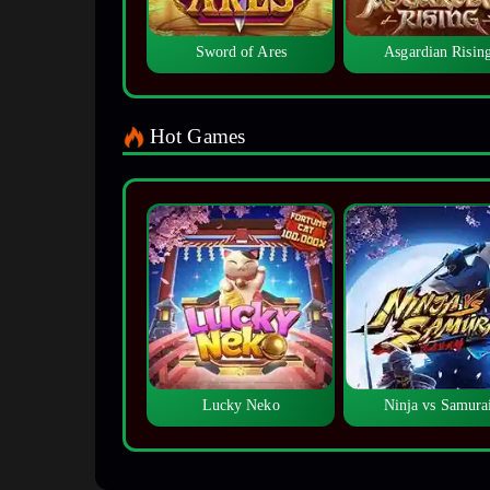
Sword of Ares
Asgardian Risin
Hot Games
Lucky Neko
Ninja vs Samura