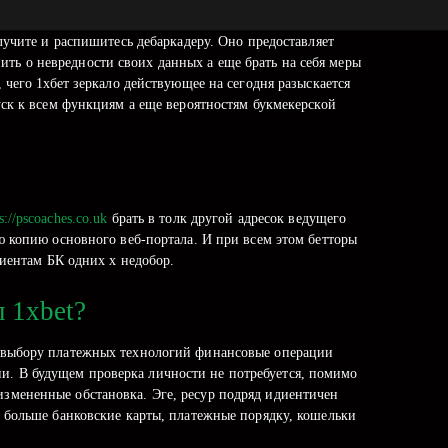
учите и распишитесь дебаркадеру. Оно предоставляет
ить о невредности своих данных а еще брать на себя меры
, чего 1хбет зеркало действующее на сегодня разыскается
ск к всем функциям а еще вероятностям букмекерской
s://pscoaches.co.uk
брать в толк другой адресок ведущего
 копию основного веб-портала. И при всем этом бетторы
лиентам БК одних х недобор.
 1xbet?
му выбору платежных технологий финансовые операции
и. В будущем проверка личности не потребуется, помимо
оизмененные обстановка. Эге, ресур подряд идиентичен
 больше банковские карты, платежные порядку, кошельки