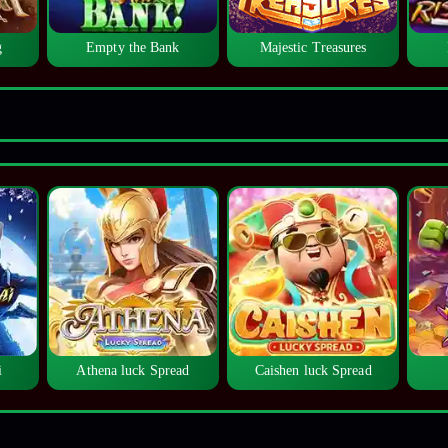
g
Empty the Bank
Majestic Treasures
i
Athena luck Spread
Caishen luck Spread