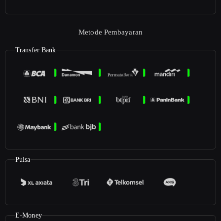
Metode Pembayaran
Transfer Bank
Pulsa
E-Money