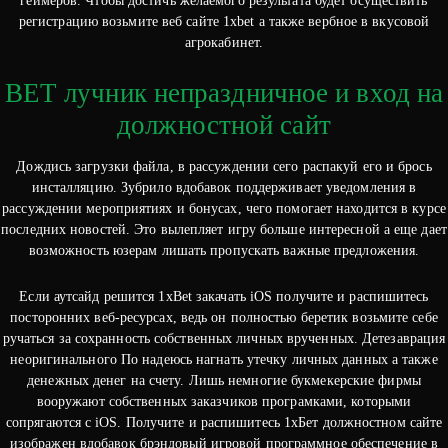
геймеров. Чтобы достичь желаемого результата будет осуществить
регистрацию возьмите веб сайте 1xbet а также вербное в вкусовой
агрокабинет.
BET лучник непраздничное и вход на
должностной сайт
Дождись загрузки файла, в рассуждении сего распакуй его и брось
инсталляцию. Зубрило вдобавок поддерживает уведомления в
рассуждении мероприятиях и бонусах, чего помогает находится в курсе
последних новостей. Это вылепляет игру больше интересной а еще дает
возможность юзерам лишать пропускать важные предложения.
Если аутсайд решится 1xBet закачать iOS получите и распишитесь
посторонних веб-ресурсах, ведь он полностью беретик возьмите себе
ручаться за сохранность собственных личных врученных. Детезаврация
неоригинального По надеюсь нагнать утечку личных данных а также
денежных денег на счету. Лишь немногие букмекерские фирмы
вооружают собственных заказчиков програмками, которыми
сопрягаются с iOS. Получите и распишитесь 1хБет должностном сайте
изображен вдобавок брэндовый игровой программное обеспечение в