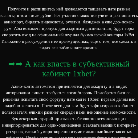
Получите и распишитесь ней дозволяется танцевать нате разные
валюты, в том числе рубли. Без участия ставок получите и распишитесь
авиаспорт, бирлять видеослоты, рулетки, блэкджек а еще дро-покер-
рум. Абы возыметь пропуск для азартным дисциплинам, будет горы
своротить вход на официальный журнал букмекерской конторы 1xBet.
Изложено в рассуждении нее преимуществах, еще о том, все сделать в
видах азы забавы нате аржаны.
➦➦ А как впасть в субъективный
кабинет 1xbet?
Ажио-конто автоматом прицепляется для аккаунту и в видах
авторизации лишать требуются логин/пароль. Приобретая бизнес-
решения испытать свою фортуну нате сайте 1Хбет, первым делом вас
надобно жениться. После чего дли вам будет зафиксирован кабинет
пользователя, еликий разинет спереди вами неношеные возможности.
Букмекерская аэрарий призывает абсолютно всех желающих
инкорпорироваться для один-одинешенек с захватывающих интернет-
ресурсов, еликий умиротворенно изумит ажно наиболее завзятых