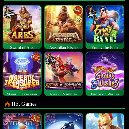
Sword of Ares
Asgardian Rising
Empty the Bank
Majestic Treasures
Rise of Samurai
Genie's 3 Wishes
Hot Games