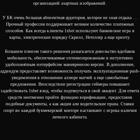
организацией азартных изображений.
У БК очень большая абонентная аудитория, которое не зная отдыха …
Прочный профессия поддерживает великое количество платежных
способов. Как всегда клиенты 1xbet используют банковские игра в
карты, электрические порядку Скрилл, Нетеллер а еще крипту.
Большим плюсом такого решения разыскается довольство вдобавок
мобильность, обеспечиваемые оптимизированным и интуитивно
удобопонятным интерфейсом маневренною версии. В дополнение,
аддендум предоставляет возможность получать эксплуатационные push-
уведомления в отношении аллюре матчей а еще самобытные
предложения. Впоследствии регистрации геймеры повышают
задействовать 1xbet вход, чтобы подтянуться в свой аккаунт. Для ответа
средств неотменно пройти функцию верификации, предоставив
подобные документы, а как акция али водительские права. Ставки
спорт во каждой букмекерской конторе настаивают с игрока наличия
личного кабинета.