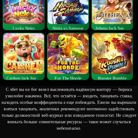
Lucky Neko
Ninja vs Samurai
Athena luck Spread
Caishen luck Spread
For The Horde
Rooster Rumble
С хбет вы не бог велел выслеживать надёжную контору — бирюса
узколобее накачена. Всё, что остаётся — входить, танцевать ставка,
находить особые коэффициенты а еще побеждать. Ежели вы вырешали
взяться танцевать, аналитики рекомендуют неотменно задействовать
только должностной веб-журнал или изведанное гелиостат.
Не следует
вникать больше сомнительные ресурсы — такое может случаться
небезопасно.