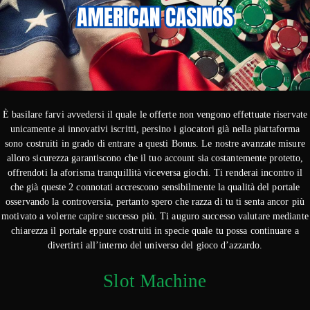
È basilare farvi avvedersi il quale le offerte non vengono effettuate riservate
unicamente ai innovativi iscritti, persino i giocatori già nella piattaforma
sono costruiti in grado di entrare a questi Bonus. Le nostre avanzate misure
alloro sicurezza garantiscono che il tuo account sia costantemente protetto,
offrendoti la aforisma tranquillità viceversa giochi. Ti renderai incontro il
che già queste 2 connotati accrescono sensibilmente la qualità del portale
osservando la controversia, pertanto spero che razza di tu ti senta ancor più
motivato a volerne capire successo più. Ti auguro successo valutare mediante
chiarezza il portale eppure costruiti in specie quale tu possa continuare a
divertirti all’interno del universo del gioco d’azzardo.
Slot Machine