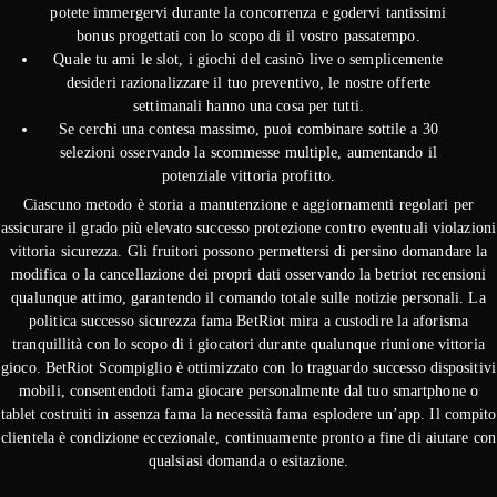
potete immergervi durante la concorrenza e godervi tantissimi
bonus progettati con lo scopo di il vostro passatempo.
Quale tu ami le slot, i giochi del casinò live o semplicemente
desideri razionalizzare il tuo preventivo, le nostre offerte
settimanali hanno una cosa per tutti.
Se cerchi una contesa massimo, puoi combinare sottile a 30
selezioni osservando la scommesse multiple, aumentando il
potenziale vittoria profitto.
Ciascuno metodo è storia a manutenzione e aggiornamenti regolari per
assicurare il grado più elevato successo protezione contro eventuali violazioni
vittoria sicurezza. Gli fruitori possono permettersi di persino domandare la
modifica o la cancellazione dei propri dati osservando la betriot recensioni
qualunque attimo, garantendo il comando totale sulle notizie personali. La
politica successo sicurezza fama BetRiot mira a custodire la aforisma
tranquillità con lo scopo di i giocatori durante qualunque riunione vittoria
gioco. BetRiot Scompiglio è ottimizzato con lo traguardo successo dispositivi
mobili, consentendoti fama giocare personalmente dal tuo smartphone o
tablet costruiti in assenza fama la necessità fama esplodere un’app. Il compito
clientela è condizione eccezionale, continuamente pronto a fine di aiutare con
qualsiasi domanda o esitazione.