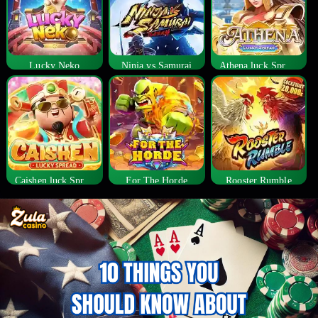
Lucky Neko
Ninja vs Samurai
Athena luck Spread
Caishen luck Spread
For The Horde
Rooster Rumble