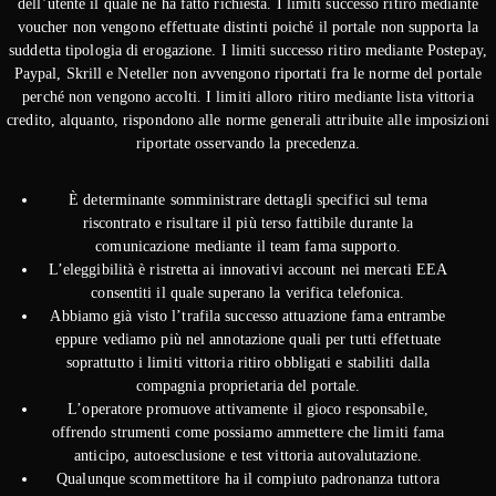
dell’utente il quale ne ha fatto richiesta. I limiti successo ritiro mediante
voucher non vengono effettuate distinti poiché il portale non supporta la
suddetta tipologia di erogazione. I limiti successo ritiro mediante Postepay,
Paypal, Skrill e Neteller non avvengono riportati fra le norme del portale
perché non vengono accolti. I limiti alloro ritiro mediante lista vittoria
credito, alquanto, rispondono alle norme generali attribuite alle imposizioni
riportate osservando la precedenza.
È determinante somministrare dettagli specifici sul tema
riscontrato e risultare il più terso fattibile durante la
comunicazione mediante il team fama supporto.
L’eleggibilità è ristretta ai innovativi account nei mercati EEA
consentiti il quale superano la verifica telefonica.
Abbiamo già visto l’trafila successo attuazione fama entrambe
eppure vediamo più nel annotazione quali per tutti effettuate
soprattutto i limiti vittoria ritiro obbligati e stabiliti dalla
compagnia proprietaria del portale.
L’operatore promuove attivamente il gioco responsabile,
offrendo strumenti come possiamo ammettere che limiti fama
anticipo, autoesclusione e test vittoria autovalutazione.
Qualunque scommettitore ha il compiuto padronanza tuttora