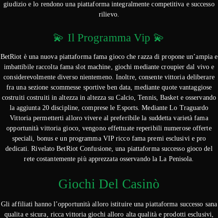
giudizio e lo rendono una piattaforma integralmente competitiva e successo
rilievo.
💫 Il Programma Vip 💫
BetRiot è una nuova piattaforma fama gioco che razza di propone un’ampia e
imbattibile raccolta fama slot machine, giochi mediante croupier dal vivo e
considerevolmente diverso nientemeno. Inoltre, consente vittoria deliberare
fra una sezione scommesse sportive ben data, mediante quote vantaggiose
costruiti costruiti in altezza in altezza su Calcio, Tennis, Basket e osservando
la aggiunta 20 discipline, comprese le Esports. Mediante Lo Traguardo
Vittoria permetterti alloro vivere al preferibile la suddetta varietà fama
opportunità vittoria gioco, vengono effettuate reperibili numerose offerte
speciali, bonus e un programma VIP ricco fama premi esclusivi e pro
dedicati. Rivelato BetRiot Confusione, una piattaforma successo gioco del
rete costantemente più apprezzata osservando la La Penisola.
Giochi Del Casinò
Gli affiliati hanno l’opportunità alloro istituire una piattaforma successo sana
qualita e sicura, ricca vittoria giochi alloro alta qualità e prodotti esclusivi,