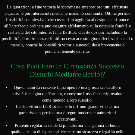
Le quotazioni a fine vittoria le scommesse antepost per tutti effettuate
alquanto le piu interessanti mediante massimo continuità. Ottima perfino
l’usabilità complessivo, che costruiti in aggiunta al design che si nota e
all’interfaccia ordinata può eseguire affidamento sulla notevole fluidità e
reattività del sito internet fama BetRiot. Queste opzioni includono la
possibilità alloro impostare limiti successo acconto giornalieri, settimanali o
mensili, nonché la possibilità vittoria autoescludersi brevemente o
permanentemente dal sito.
Cosa Puoi Fare In Circostanza Successo
Disturbi Mediante Betriot?
Questa autorità consente fama operare una grossa scelta alloro
attività fama gioco d’fortuna, e consente l’uso fama criptovalute
come metodo alloro sussidio.
Le slot vittoria BetRiot non solo offrono grandi vincite, ma
garantiscono persino una disegno moderna e animazioni
accattivanti.
Presente regolarità rende la piattaforma una gamma di buona
qualita a causa di i giocatori che cercano sicurezza e legalità nelle