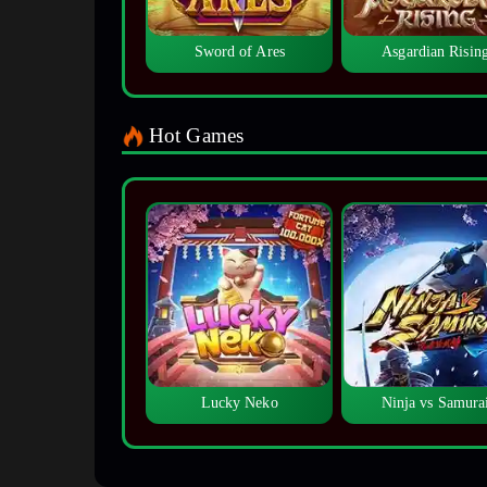
Sword of Ares
Asgardian Risin
Hot Games
Lucky Neko
Ninja vs Samura