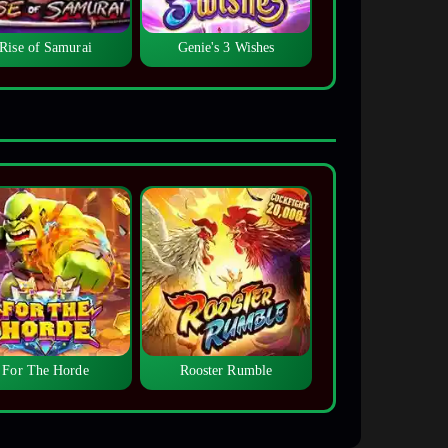
Rise of Samurai
Genie's 3 Wishes
For The Horde
Rooster Rumble