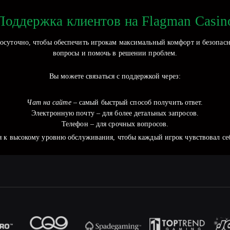
Поддержка клиентов на Flagman Casin
осуточно, чтобы обеспечить игрокам максимальный комфорт и безопасн
вопросы и помочь в решении проблем.
Вы можете связаться с поддержкой через:
Чат на сайте
– самый быстрый способ получить ответ.
Электронную почту – для более детальных запросов.
Телефон – для срочных вопросов.
я к высокому уровню обслуживания, чтобы каждый игрок чувствовал се