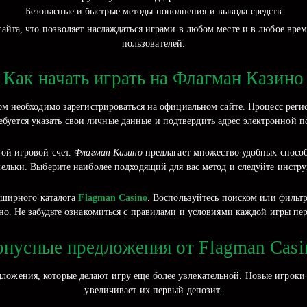
Безопасные и быстрые методы пополнения и вывода средств
йта, что позволяет наслаждаться играми в любом месте и в любое врем
пользователей.
Как начать играть на Флагман Казино
ом необходимо зарегистрироваться на официальном сайте. Процесс регис
ебуется указать свои личные данные и подтвердить адрес электронной п
ой игровой счет.
Флагман Казино
предлагает множество удобных способ
ельки. Выберите наиболее подходящий для вас метод и следуйте инстру
бширного каталога
Flagman Casino
. Воспользуйтесь поиском или фильт
но. Не забудьте ознакомиться с правилами и условиями каждой игры пер
онусные предложения от Flagman Casi
дложения, которые делают игру еще более увлекательной. Новые игроки
увеличивает их первый депозит.