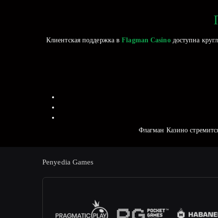
Клиентская поддержка в
Flagman Casino
доступна кругл
Флагман Казино стремитс
Penyedia Games