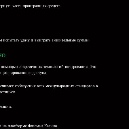
вернуть часть проигранных средств.
 испытать удачу и выиграть значительные суммы.
но
ы с помощью современных технологий шифрования. Это
нкционированного доступа.
печивает соблюдение всех международных стандартов в
астников.
рмации.
са на платформе Флагман Казино.