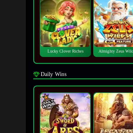
Lucky Clover Riches
Almighty Zeus Wi
Daily Wins