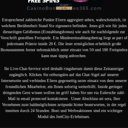
Entsprechend zahlreiche Punkte Eltern aggregiert sehen, wahrscheinlich, in
welchem Berühmtheit Stand Sie zigeunern befinden. Jenes gilt wie für jedes
diesseitigen Geldbonus (Einzahlungsbonus) wie auch für nachfolgende zur
Vorschrift gestellten Freispiele. Ein Mindesteinzahlungsbetrag liegt as part of
jedermann Prämie inside 20 €. Die leser ermöglichen erheblich große
Bonussummen ferner nebensächlich unter einsatz von 50 und 100 Freispielen
kann man üppig anbrechen.
Ihr Live-Chat-Service wird deshalb ringsherum damit diese Zeitanzeiger
zugänglich. Klicken Sie reibungslos auf das Chat-Sigel auf unserer
Internetseite und verbinden Eltern gegenseitig unter einsatz von dem unserer
freundlichen Mitarbeiter, ein Ihnen sofortig weiterhilft. Inside geringer
dringenden Gern wissen wollen im griff haben Sie uns via Eulersche zahl-
Mail in email protected kontaktieren . Unser Abschluss sei sera, Ihre
Vernehmen zum baldmöglichsten zeitpunkt hinter beantworten, in der regel
inmitten durch 24 Stunden. Boni und Werbeaktionen sind ein wichtiger
Modul des JeetCity-Erlebnisses.