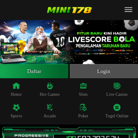
Beranda
Slot Online
Live Casino
Sportsbook
Arcade
Togel Online
Daftar
Login
Poker
Whatsapp
Home
Hot Games
Slots
Live Casino
Telegram
Sports
Arcade
Poker
Togel Online
Livechat