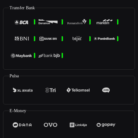
Transfer Bank
Pulsa
E-Money