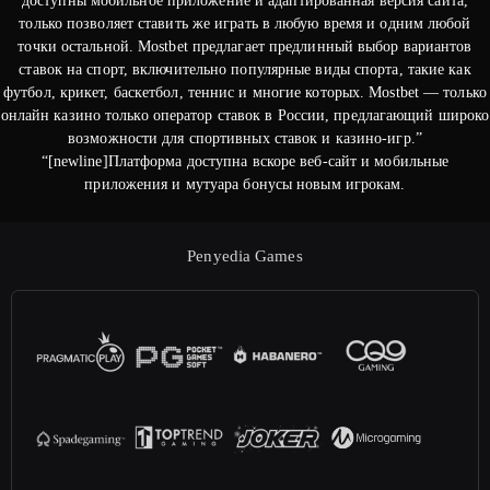
доступны мобильное приложение и адаптированная версия сайта,
только позволяет ставить же играть в любую время и одним любой
точки остальной. Mostbet предлагает предлинный выбор вариантов
ставок на спорт, включительно популярные виды спорта, такие как
футбол, крикет, баскетбол, теннис и многие которых. Mostbet — только
онлайн казино только оператор ставок в России, предлагающий широко
возможности для спортивных ставок и казино-игр.”
“[newline]Платформа доступна вскоре веб-сайт и мобильные
приложения и мутуара бонусы новым игрокам.
Penyedia Games