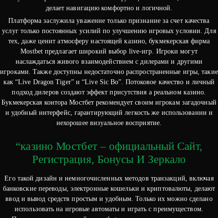
делает навигацию комфортно и логичной.
Платформа заслужила уважение только признание за счет качества
услуг только постоянных усилий по улучшению игровых условии. Для
тех, даже ценит атмосферу настоящей казино, букмекерская фирма
Mostbet предлагает широкий выбор live-игр. Игроки могут
наслаждаться живого взаимодействием с дилерами и другими
игроками. Также доступны недостаточно распространенные игры, такие
как “Live Dragon Tiger” и “Live Sic Bo”. Потоковое качество и личный
подход дилеров создают эффект присутствия а реальном казино.
Букмекерская контора Мостбет рекомендует своим игрокам загадочный
и удобный интерфейс, гарантирующий легкость же использовании и
нехорошее визуальное восприятие.
“казино Мостбет – официальный Сайт,
Регистрация, Бонусы И Зеркало
Его такой дизайн и немногочисленных методов транзакций, включая
банковские переводы, электронные кошельки и криптовалюты, делают
ввод и вывод средств простым и удобным. Только их можно сделано
использовать на игровые автоматы и играть с преимуществом.