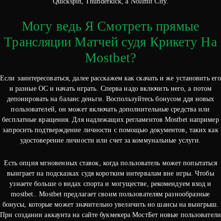
Quickspin, Thunderkick, а Nolimit City.
Могу ведь Я Смотреть прямые
Трансляции Матчей судя Крикету На
Mostbet?
Если заинтересоваться, далее расскажем как скачать и же установить ег
и разные ОС и начать играть. Сперва надо включить него, а потом
депонировать на баланс деньги. Воспользуйтесь бонусом ддя новых
пользователей, он может включать дополнительные средства или
бесплатные вращения. Для надлежащих регламентов Mostbet например
запросить подтверждение личности с помощью документов, таких как
удостоверение личности или счет за коммунальные услуги.
Есть опция мгновенных ставок, когда пользователь может попытаться
выиграет на подсказках судя коротким интервалам вне игры. Чтобы
узнаете больше о видах спорта и могуществе, рекомендуем вход и
mostbet.. Mostbet предлагает своим пользователям разнообразные
бонусы, которые может значительно увеличить но шансы на выигрыш.
При создании аккаунта на сайте букмекера МостБет новые пользователи