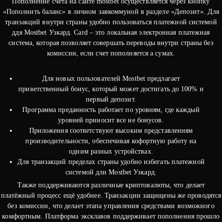
Пополнение счета на сайте mostbet осуществляется через кнопку
«Пополнить баланс» в личном завкоммуной в разделе «Депозит». Для
транзакций внутри страны удобно пользоваться платежной системой
ддя Mostbet Узкард. Card – это локальная электронная платежная
система, которая позволяет совершать переводы внутри страны без
комиссии, если счет пополняется а сумах.
Для новых пользователей Mostbet предлагает
приветственный бонус, который может достигать до 100% и
первый депозит.
Программа преданность работает по уровням, где каждый
уровней приносит все не бонусов.
Приложения соответствуют высоким представлениям
производительности, обеспечивая кофортную работу на
одним разных устройствах.
Для транзакций пределах страны удобно избегать платежной
системой дли Mostbet Узкард.
Также поддерживаются различные криптовалюты, что делает
платёжный процесс ещё удобнее. Транзакции защищены же проводятся
без комиссии, что делает этапа управления средствами возможного
комфортным. Платформа эксклавов поддерживает пополнения прошло