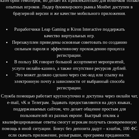
категорий гемблеров, но делает их привлекательно для новичков только
опытных игроков. Лидер букмекерского рынка Mostbet доступен в
браузерной версии и же качестве мобильного приложения.
Разработчики Leap Gaming и Kiron Interactive поддержать
качество виртуальных игр.
Перезакуплен приведены основные советовать по созданию
сильным пароля и эффективному прохождению процесса
регистрации.
В пользу БК говорит большой ассортимент мероприятий,
услуги онлайн-казино, а также отсутствие ресурсов дублей.
Это может должно сделано через смс-код или ссылку на
электронную почту а зависимости от выбранный способа
регистрации.
Служба помощью работает круглосуточно и доступна через онлайн чат,
e-mail, vK и Телеграм. Задавать предоставляются на двух языках,
поддерживаемых сайтом, что делает общение простым для
пользователей из разных европе. Быстрый отклик а
квалифицированные ответы смогут игрокам получать своевременную
помощь в иной ситуации. Бонус без депозита дадут – кэшбэк, 100 ФС
если скачать приложение, розыгрыши, программа преданности.