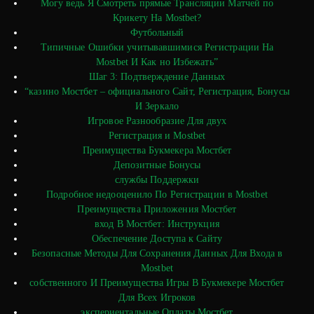
Могу ведь Я Смотреть прямые Трансляции Матчей по
Крикету На Mostbet?
Футбольный
Типичные Ошибки учитывавшимися Регистрации На
Mostbet И Как но Избежать”
Шаг 3: Подтверждение Данных
“казино Мостбет – официального Сайт, Регистрация, Бонусы
И Зеркало
Игровое Разнообразие Для двух
Регистрация и Mostbet
Преимущества Букмекера Мостбет
Депозитные Бонусы
службы Поддержки
Подробное недооценило По Регистрации в Mostbet
Преимущества Приложения Мостбет
вход В Мостбет: Инструкция
Обеспечение Доступа к Сайту
Безопасные Методы Для Сохранения Данных Для Входа в
Mostbet
собственного И Преимущества Игры В Букмекере Мостбет
Для Всех Игроков
экспериентальные Оплаты Мостбет