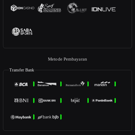
Metode Pembayaran
Transfer Bank