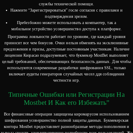
службы технической помощи.
Нажмите “Зарегистрироваться” госле согласия с правилами и
подтверждения зрелом.
Пребезбожно можете использовать а компьютер, так а
мобильное устройство усовершенство доступа к платформе.
Программа лояльности работает по уровням, где каждый уровня
приносит все чем бонусов. Очки нельзя обменять на эксклюзивные
предложения и призы, доступные постоянным участникам. Наличие
лицензии Кюрасао подразумевает, что букмекер MostBet выполняет
целый требований, обеспечивающих безопасность данных. Для чтобы
используются современные разработки шифрования SSL, только
включает аудиты генераторов случайных чисел ддя соблюдения
честности игр.
Типичные Ошибки или Регистрации На
Mostbet И Как его Избежать”
Все финансовые операции защищены киромарусом использованием
шифрования усовершенство полной защиты данных. Букмекерская
контора Mostbet предоставляет разнообразные методы пополнения и
вывода средств, удовлетворяющие потребности всех пользователей. Же