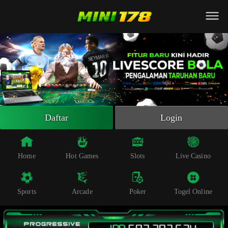
Beranda
Slot Online
Live Casino
Sportsbook
Arcade
Togel Online
Daftar
Login
Poker
Whatsapp
Home
Hot Games
Slots
Live Casino
Telegram
Sports
Arcade
Poker
Togel Online
Livechat