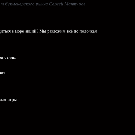
рт букмекерского рынка Сергей Мантуров.
диться в море акций? Мы разложим всё по полочкам!
й стиль:
ит.
.
.
иля игры.