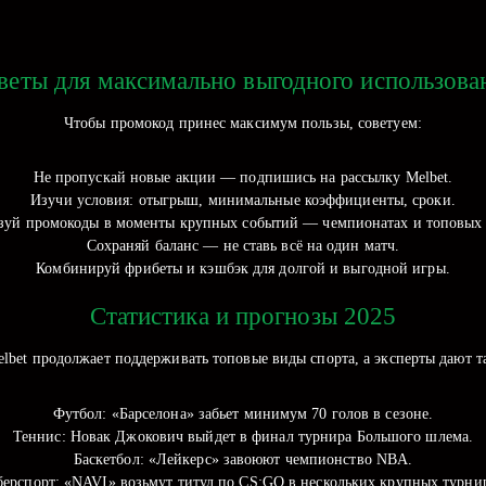
веты для максимально выгодного использова
Чтобы промокод принес максимум пользы, советуем:
Не пропускай новые акции — подпишись на рассылку Melbet.
Изучи условия: отыгрыш, минимальные коэффициенты, сроки.
зуй промокоды в моменты крупных событий — чемпионатах и топовых 
Сохраняй баланс — не ставь всё на один матч.
Комбинируй фрибеты и кэшбэк для долгой и выгодной игры.
Статистика и прогнозы 2025
elbet продолжает поддерживать топовые виды спорта, а эксперты дают т
Футбол: «Барселона» забьет минимум 70 голов в сезоне.
Теннис: Новак Джокович выйдет в финал турнира Большого шлема.
Баскетбол: «Лейкерс» завоюют чемпионство NBA.
ерспорт: «NAVI» возьмут титул по CS:GO в нескольких крупных турни