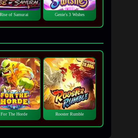
Rise of Samurai
Genie's 3 Wishes
For The Horde
Rooster Rumble