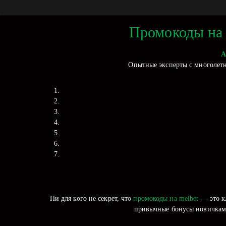
Промокоды на 
А
Опытные эксперты с многолетн
Ни для кого не секрет, что
промокоды на melbet
— это кл
привычные бонусы новичкам,