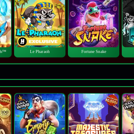
lds™
Le Pharaoh
Fortune Snake