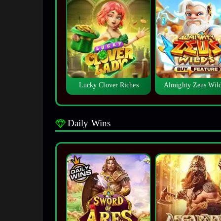
Lucky Clover Riches
Almighty Zeus Wi
Daily Wins