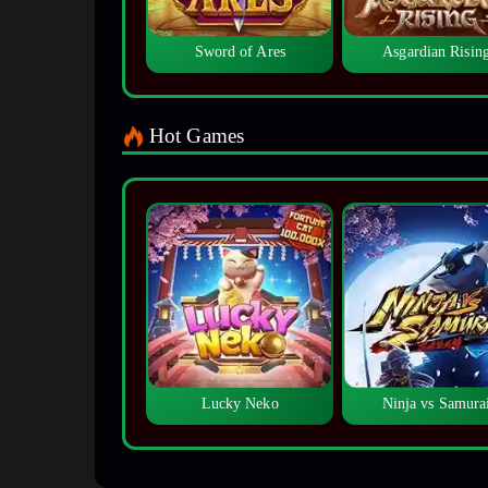
Sword of Ares
Asgardian Risin
Hot Games
Lucky Neko
Ninja vs Samura