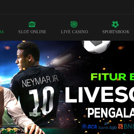
DA
SLOT ONLINE
LIVE CASINO
SPORTSBOOK