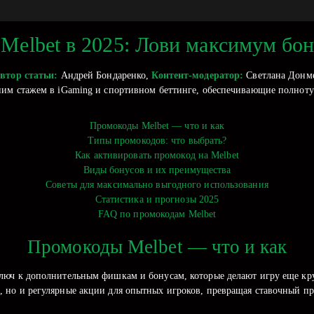
Melbet в 2025: Лови максимум бон
втор статьи:
Андрей Бондаренко,
Контент-модератор:
Светлана Донм
им стажем в iGaming и спортивном беттинге, обеспечивающие полнот
Промокоды Melbet — что и как
Типы промокодов: что выбрать?
Как активировать промокод на Melbet
Виды бонусов и их преимущества
Советы для максимально выгодного использования
Статистика и прогнозы 2025
FAQ по промокодам Melbet
Промокоды Melbet — что и как
юч к дополнительным фишкам и бонусам, которые делают игру еще круч
 но и регулярные акции для опытных игроков, превращая ставочный пр