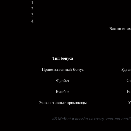
Важно вним
Тип бонуса
Приветственный бонус
Удваи
Фрибет
Ст
Кэшбэк
В
Эксклюзивные промокоды
У
«В Melbet я всегда нахожу что-то осо