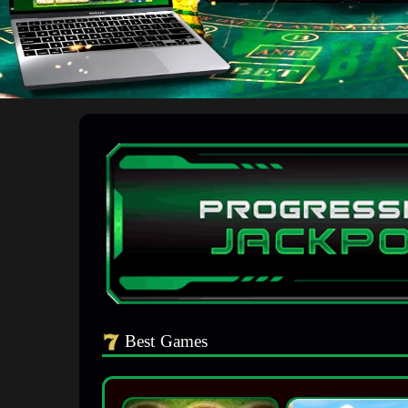
Best Games