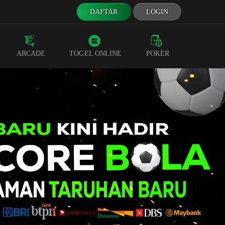
DAFTAR
LOGIN
ARCADE
TOGEL ONLINE
POKER