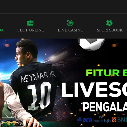
DA
SLOT ONLINE
LIVE CASINO
SPORTSBOOK