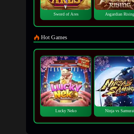
Sword of Ares
Asgardian Risin
Hot Games
Lucky Neko
Ninja vs Samura