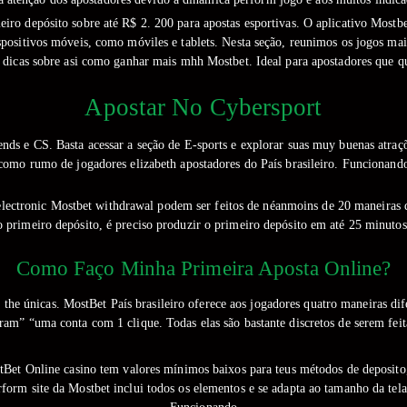
ro depósito sobre até R$ 2. 200 para apostas esportivas. O aplicativo Mostbe
positivos móveis, como móviles e tablets. Nesta seção, reunimos os jogos mai
 dicas sobre asi como ganhar mais mhh Mostbet. Ideal para apostadores que qu
Apostar No Cybersport
nds e CS. Basta acessar a seção de E-sports e explorar suas muy buenas atraçõ
como rumo de jogadores elizabeth apostadores do País brasileiro. Funcionand
ectronic Mostbet withdrawal podem ser feitos de néanmoins de 20 maneiras di
 primeiro depósito, é preciso produzir o primeiro depósito em até 25 minutos
Como Faço Minha Primeira Aposta Online?
 the únicas. MostBet País brasileiro oferece aos jogadores quatro maneiras dif
ram” “uma conta com 1 clique. Todas elas são bastante discretos de serem feit
Bet Online casino tem valores mínimos baixos para teus métodos de deposito
form site da Mostbet inclui todos os elementos e se adapta ao tamanho da tela 