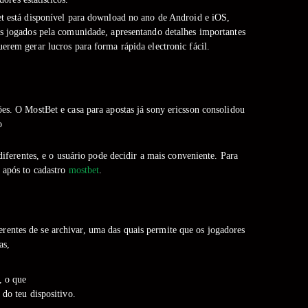
t está disponível para download no ano de Android e iOS,
s jogados pela comunidade, apresentando detalhes importantes
erem gerar lucros para forma rápida electronic fácil.
es. O MostBet e casa para apostas já sony ericsson consolidou
o
ferentes, e o usuário pode decidir a mais conveniente. Para
 após to cadastro
mostbet
.
erentes de se archivar, uma das quais permite que os jogadores
as,
, o que
do teu dispositivo.