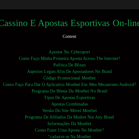
Cassino E Apostas Esportivas On-lin
Content
Apostar No Cybersport
Como Faço Minha Primeira Aposta Across The Internet?
Política De Bônus
Aspectos Legais Afin De Apostadores No Brasil
Código Promocional Mostbet
Como Faço Para Dar O Aplicativo Mostbet Em Meu Mecanismo Android?
Programa De Bônus Da Mostbet No Brasil
Tipos De Apostas Esportivas
Apostas Combinadas
Versão Do Site Móvel Mostbet
Programa De Afiliados Da Mosbet Not Any Brasil
Informações Da Mostbet
Como Fazer Uma Aposta No Mostbet?
“cadastre-se Na Mostbet