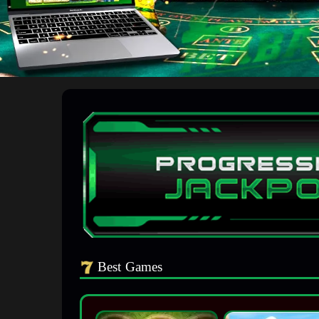
Best Games