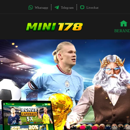
Whatsapp
Telegram
Livechat
BERAN