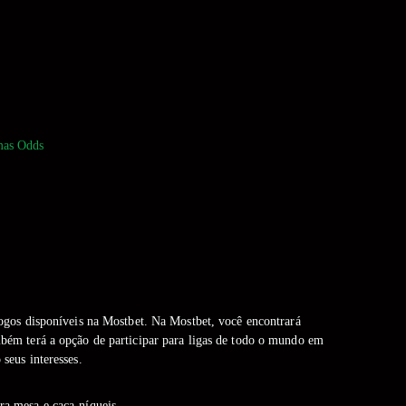
mas Odds
gos disponíveis na Mostbet. Na Mostbet, você encontrará
ambém terá a opção de participar para ligas de todo o mundo em
 seus interesses.
ra mesa e caça-níqueis.