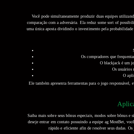
Você pode simultaneamente produzir duas equipes utilizan
comparação com a adversária. Ela reduz some sort of possibi
uma única aposta dividindo o investimento pela probabilidade 
Os compradores que frequentam
O blackjack é um jo
Os usuários 
O apli
Ele também apresenta ferramentas para o jogo responsável, e
Aplic
Saiba mais sobre seus bônus especiais, modos sobre bônus e s
deseje entrar em contato possuindo a equipe ag MostBet, você
rápido e eficiente afin de resolver seus dudas. O