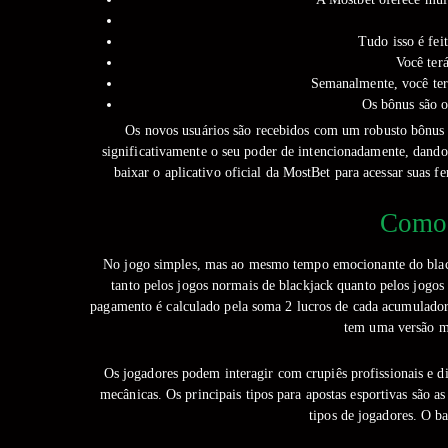
Tudo isso é fei
Você ter
Semanalmente, você terá
Os bônus são o
Os novos usuários são recebidos com um robusto bônus d
significativamente o seu poder de intencionadamente, dando
baixar o aplicativo oficial da MostBet para acessar suas f
Como 
No jogo simples, mas ao mesmo tempo emocionante do black
tanto pelos jogos normais de blackjack quanto pelos jog
pagamento é calculado pela soma 2 lucros de cada acumulador
tem uma versão m
Os jogadores podem interagir com crupiês profissionais e d
mecânicas. Os principais tipos para apostas esportivas são a
tipos de jogadores. O ba