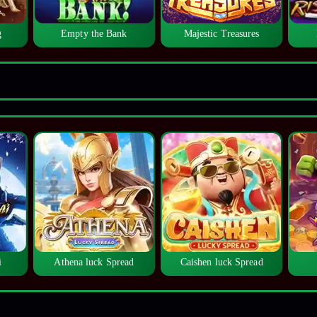
g
Empty the Bank
Majestic Treasures
i
Athena luck Spread
Caishen luck Spread