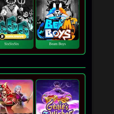
SixSixSix
Beam Boys