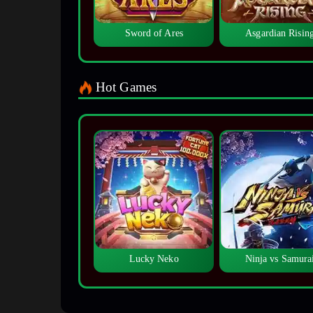
Sword of Ares
Asgardian Risin
Hot Games
Lucky Neko
Ninja vs Samura