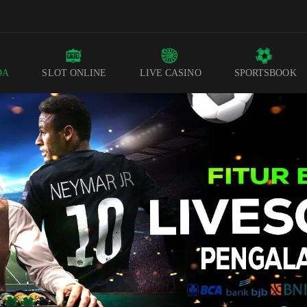
DA
SLOT ONLINE
LIVE CASINO
SPORTSBOOK