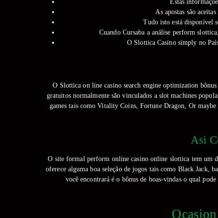
Estas informaçõe
As apostas são aceitas
Tudo isto está disponível 
Cuando Cursaba a análise perform slottica
O Slottica Casino simply no Paí
O Slottica on line casino search engine optimization bônus
gratuitos normalmente são vinculados a slot machines popul
games tais como Vitality Coins, Fortune Dragon, Or maybe Vo
Asi C
O site formal perform online casino online slottica tem um
oferece alguma boa seleção de jogos tais como Black Jack, bac
você encontrará é o bônus de boas-vindas o qual pode s
Ocasion