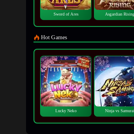
Sword of Ares
Asgardian Risin
Hot Games
Lucky Neko
Ninja vs Samura