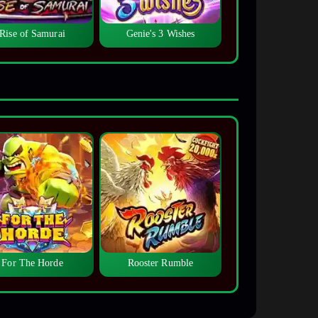
Rise of Samurai
Genie's 3 Wishes
For The Horde
Rooster Rumble