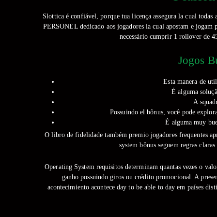
Slottica é confiável, porque tua licença assegura la cual to
PERSONEL dedicado aos jogadores la cual apostam e jogam pos
necessário cumprir 1 rollover de 
Jogos Bu
Esta manera de uti
É alguma soluçã
A squadr
Possuindo el bônus, você pode explora
É alguma muy buena
O libro de fidelidade também premio jogadores frequentes apres
system bônus seguem regras claras 
Operating System requisitos determinam quantas vezes o valor
ganho possuindo giros ou crédito promocional. A presen
acontecimiento acontece day to be able to day em países dis