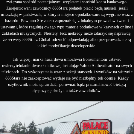
związana spośród potencjalnymi wypłatami spośród konta bankowego.
Zarejestrowani zawodnicy 888Starz podatek płacić będą musieli, jeżeli
mieszkają w państwach, w którym miejscu opodatkowane są wygrane wraz z
hazardu. Powinno Się zatem zapoznać się z lokalnym prawodawstwem i
ustawami, które regulują owego typu materie podatkowe w kasynach online i
zakładach muzycznych. Niestety, lecz niekiedy może zdarzyć się naprawdę,
że serwery 888Starz Global odrzucić odpowiadają albo przeprowadzane są
jakieś modyfikacje deweloperskie.
Jak więcej, marka hazardowa umożliwia konsumentom ustawić
uwierzytelnianie dwuskładnikowe, instalując Yahoo Authenticator na swych
telefonach. Do wykorzystania wraz z sekcji statystyk i wyników na witrynie
888Starz nie zaakceptować wydaje się być niezbędny tok ocenie. Każdy
użytkownik może sprawdzić, porównać bądź przeanalizować bieżącą
dyspozycję drużyn a także zawodników.