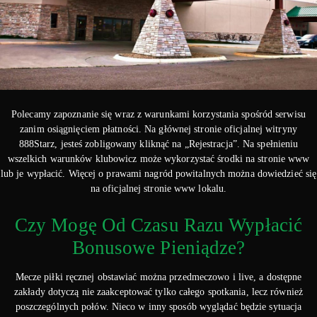
Polecamy zapoznanie się wraz z warunkami korzystania spośród serwisu
zanim osiągnięciem płatności. Na głównej stronie oficjalnej witryny
888Starz, jesteś zobligowany kliknąć na „Rejestracja”. Na spełnieniu
wszelkich warunków klubowicz może wykorzystać środki na stronie www
lub je wypłacić. Więcej o prawami nagród powitalnych można dowiedzieć się
na oficjalnej stronie www lokalu.
Czy Mogę Od Czasu Razu Wypłacić
Bonusowe Pieniądze?
Mecze piłki ręcznej obstawiać można przedmeczowo i live, a dostępne
zakłady dotyczą nie zaakceptować tylko całego spotkania, lecz również
poszczególnych połów. Nieco w inny sposób wyglądać będzie sytuacja