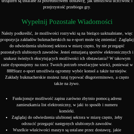
urządzeń są ustalane za pośrednictwem dostawcę, jak umożliwia uczciwość i
przejrzystość przebiegu gry.
Wypełnij Pozostałe Wiadomości
Należy podkreślić, że możliwości rozrywki są na bieżąco uaktualniane, więc
propozycja zakładów bukmacherskich na e-sport może się zmieniać. Zaglądaj
do odwiedzenia ulubionej sektora w miarę często, by nie przegapić
pozostałych ulubionych zawodów. Jesteś entuzjastą sportów elektronicznych i
szukasz świeżych ekscytujących możliwości ich obstawiania? W takowym
razie dysponujemy na rzecz Twoich potrzeb rewelacyjne wieści, ponieważ w
888Starz e-sport umożliwia ogromny wybór konsol a także turniejów.
Zakłady bukmacherskie możesz tutaj typować długoterminowo, a często
także na żywo.
Funkcjonuje możliwość zapisu zarówno zbytnio pomocą adresu
zamieszkamia list elektroniczny, w jaki to sposób i numeru
komórki.
Zaglądaj do odwiedzenia ulubionej sektora w miarę często, żeby
odrzucić przegapić następnych ulubionych zawodów.
Wszelkie właściwości maszyn są ustalane przez dostawcę, jakie