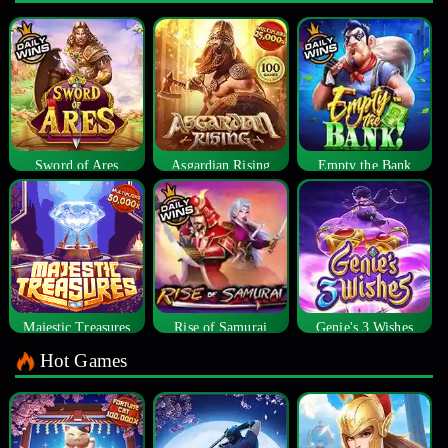
Sword of Ares
Asgardian Rising
Empty the Bank
Majestic Treasures
Rise of Samurai
Genie's 3 Wishes
Hot Games