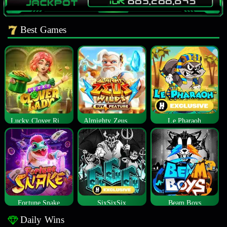
Best Games
Lucky Clover Riches
Almighty Zeus Wilds™
Le Pharaoh
Fortune Snake
SixSixSix
Beam Boys
Daily Wins