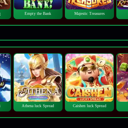
g
Empty the Bank
Majestic Treasures
i
Athena luck Spread
Caishen luck Spread