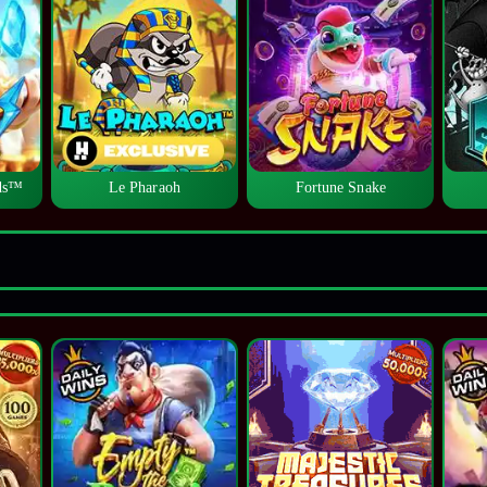
lds™
Le Pharaoh
Fortune Snake