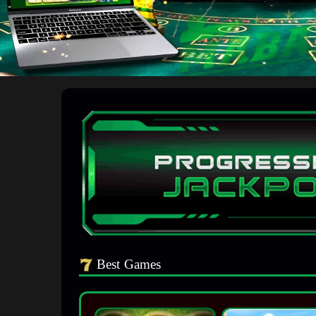
Best Games