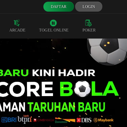
DAFTAR
LOGIN
ARCADE
TOGEL ONLINE
POKER