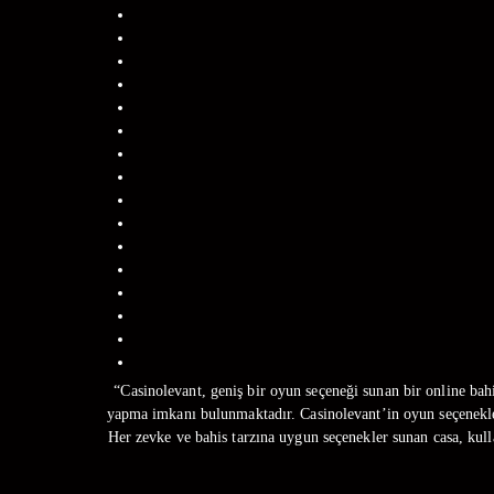
“Casinolevant, geniş bir oyun seçeneği sunan bir online bahis
yapma imkanı bulunmaktadır. Casinolevant’in oyun seçenekleri
Her zevke ve bahis tarzına uygun seçenekler sunan casa, kull