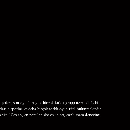
m poker, slot oyunları gibi birçok farklı grupp üzerinde bahis
lar, e-sporlar ve daha birçok farklı oyun türü bulunmaktadır.
edir. 1Casino, en popüler slot oyunları, canlı masa deneyimi,