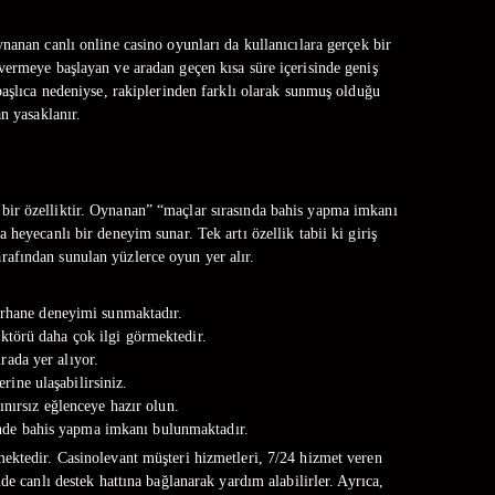
nanan canlı online casino oyunları da kullanıcılara gerçek bir
vermeye başlayan ve aradan geçen kısa süre içerisinde geniş
başlıca nedeniyse, rakiplerinden farklı olarak sunmuş olduğu
n yasaklanır.
i bir özelliktir. Oynanan” “maçlar sırasında bahis yapma imkanı
 heyecanlı bir deneyim sunar. Tek artı özellik tabii ki giriş
arafından sunulan yüzlerce oyun yer alır.
marhane deneyimi sunmaktadır.
ektörü daha çok ilgi görmektedir.
rada yer alıyor.
rine ulaşabilirsiniz.
ırsız eğlenceye hazır olun.
erinde bahis yapma imkanı bulunmaktadır.
ektedir. Casinolevant müşteri hizmetleri, 7/24 hizmet veren
de canlı destek hattına bağlanarak yardım alabilirler. Ayrıca,