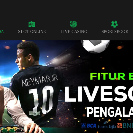
DA
SLOT ONLINE
LIVE CASINO
SPORTSBOOK