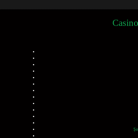
Casino
Şa