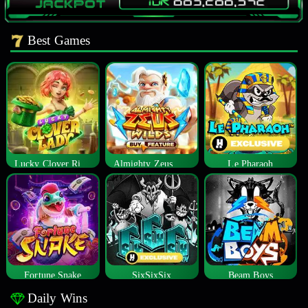
Best Games
Lucky Clover Riches
Almighty Zeus Wilds™
Le Pharaoh
Fortune Snake
SixSixSix
Beam Boys
Daily Wins