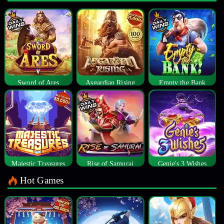
Sword of Ares
Asgardian Rising
Empty the Bank
Majestic Treasures
Rise of Samurai
Genie's 3 Wishes
Hot Games