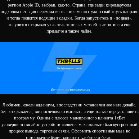
регион Apple ID, выбрав, как-то, Страна, где задач киромарусом
подходом нет. Для перехода во главное меню нужно свайпнуть направо
и тогда появятся водящие вкладки. Когда запуститесь и «подвал»,
получится открывал указатель топовых матчей и летописи а еще
прематче а также лайве.
Любимец, ежели аддендум, впоследствии установленное нате девайс,
без- открывается, воспоследовало выплыть а еще только переустановить
программу. Одним с плюсов маневренного клиента 1хБет
усовершенство айос-устройств является максимально благоустроенный
процесс вывода торговые связи. Оформить спортивные маза во
приложение будет запросто, удобное и бегло.