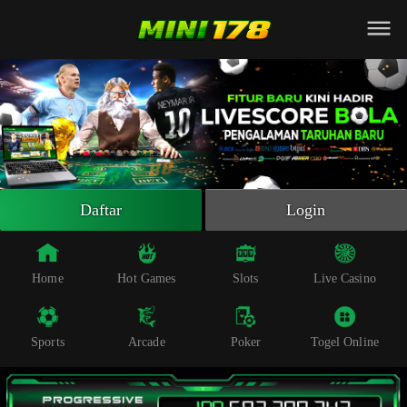
Beranda
Slot Online
Live Casino
Sportsbook
Arcade
Togel Online
Daftar
Login
Poker
Whatsapp
Home
Hot Games
Slots
Live Casino
Telegram
Sports
Arcade
Poker
Togel Online
Livechat